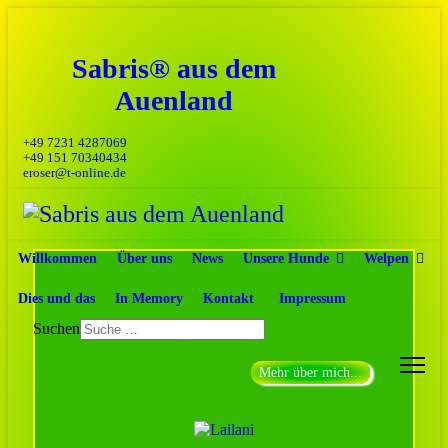
Sabris® aus dem
Auenland
+49 7231 4287069
+49 151 70340434
eroser@t-online.de
Willkommen
Über uns
News
Unsere Hunde
Welpen
Dies und das
In Memory
Kontakt
Impressum
Blomma
Suchen
Mehr über mich...