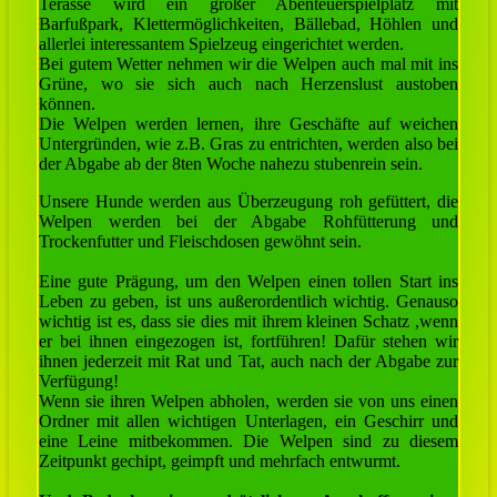
Terasse wird ein großer Abenteuerspielplatz mit
Barfußpark, Klettermöglichkeiten, Bällebad, Höhlen und
allerlei interessantem Spielzeug eingerichtet werden.
Bei gutem Wetter nehmen wir die Welpen auch mal mit ins
Grüne, wo sie sich auch nach Herzenslust austoben
können.
Die Welpen werden lernen, ihre Geschäfte auf weichen
Untergründen, wie z.B. Gras zu entrichten, werden also bei
der Abgabe ab der 8ten Woche nahezu stubenrein sein.
Unsere Hunde werden aus Überzeugung roh gefüttert, die
Welpen werden bei der Abgabe Rohfütterung und
Trockenfutter und Fleischdosen gewöhnt sein.
Eine gute Prägung, um den Welpen einen tollen Start ins
Leben zu geben, ist uns außerordentlich wichtig. Genauso
wichtig ist es, dass sie dies mit ihrem kleinen Schatz ,wenn
er bei ihnen eingezogen ist, fortführen! Dafür stehen wir
ihnen jederzeit mit Rat und Tat, auch nach der Abgabe zur
Verfügung!
Wenn sie ihren Welpen abholen, werden sie von uns einen
Ordner mit allen wichtigen Unterlagen, ein Geschirr und
eine Leine mitbekommen. Die Welpen sind zu diesem
Zeitpunkt gechipt, geimpft und mehrfach entwurmt.