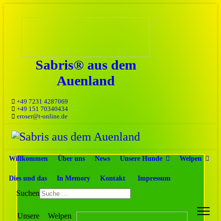
Sabris® aus dem
Auenland
+49 7231 4287069
+49 151 70340434
eroser@t-online.de
Willkommen
Über uns
News
Unsere Hunde
Welpen
Dies und das
In Memory
Kontakt
Impressum
Aufzucht
Suchen
Unsere Welpen