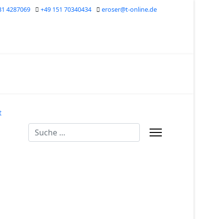
31 4287069
+49 151 70340434
eroser@t-online.de
t
Suchen