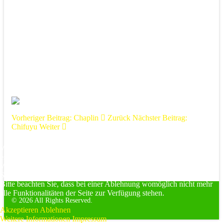
Charlie mit 7 Wochen
Charlie mit 3 Wochen
Vorheriger Beitrag: Chaplin
Zurück
Nächster Beitrag:
Chifuyu
Weiter
Wir nutzen Cookies auf unserer Website. Einige von ihnen sind
essenziell für den Betrieb der Seite, während andere uns helfen, diese
Website und die Nutzererfahrung zu verbessern (Tracking Cookies).
Sie können selbst entscheiden, ob Sie die Cookies zulassen möchten.
Bitte beachten Sie, dass bei einer Ablehnung womöglich nicht mehr
alle Funktionalitäten der Seite zur Verfügung stehen.
© 2026 All Rights Reserved.
Akzeptieren
Ablehnen
Weitere Informationen
Impressum