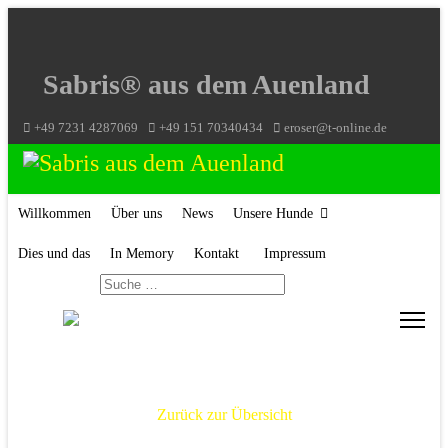
Sabris® aus dem Auenland
+49 7231 4287069
+49 151 70340434
eroser@t-online.de
Willkommen
Über uns
News
Unsere Hunde
Welpen
Dies und das
In Memory
Kontakt
Impressum
Suchen
Charlie
Zurück zur Übersicht