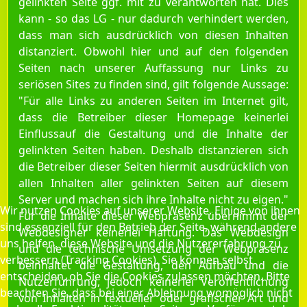
gelinkten Seite ggf. mit zu verantworten hat. Dies
kann - so das LG - nur dadurch verhindert werden,
dass man sich ausdrücklich von diesen Inhalten
distanziert. Obwohl hier und auf den folgenden
Seiten nach unserer Auffassung nur Links zu
seriösen Sites zu finden sind, gilt folgende Aussage:
"Für alle Links zu anderen Seiten im Internet gilt,
dass die Betreiber dieser Homepage keinerlei
Einflussauf die Gestaltung und die Inhalte der
gelinkten Seiten haben. Deshalb distanzieren sich
die Betreiber dieser Seiten hiermit ausdrücklich von
allen Inhalten aller gelinkten Seiten auf diesem
Server und machen sich ihre Inhalte nicht zu eigen."
Wir nutzen Cookies auf unserer Website. Einige von ihnen
Für die Inhalte dieser Webpräsenz übernimmt der
sind essenziell für den Betrieb der Seite, während andere
Webdesigner keinerlei Haftung. Das Webdesign
uns helfen, diese Website und die Nutzererfahrung zu
und die technische Umsetzung der Webpräsenz
verbessern (Tracking Cookies). Sie können selbst
beinhaltet
die Gestaltung, den Aufbau und die
entscheiden, ob Sie die Cookies zulassen möchten. Bitte
Nutzerführung,
jedoch keinerlei Veröffentlichung
beachten Sie, dass bei einer Ablehnung womöglich nicht
von Inhalten in textueller oder grafischer Art und