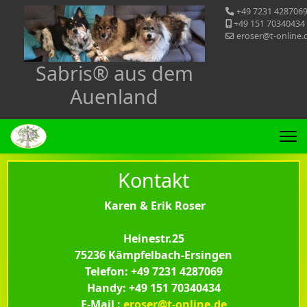
+49 7231 428706
+49 151 70340434
eroser@t-online.
Sabris® aus dem
Auenland
Kontakt
Karen & Erik Roser
Heinestr.25
75236 Kämpfelbach-Ersingen
Telefon: +49 7231 4287069
Handy: +49 151 70340434
E-Mail :
eroser@t-online.de